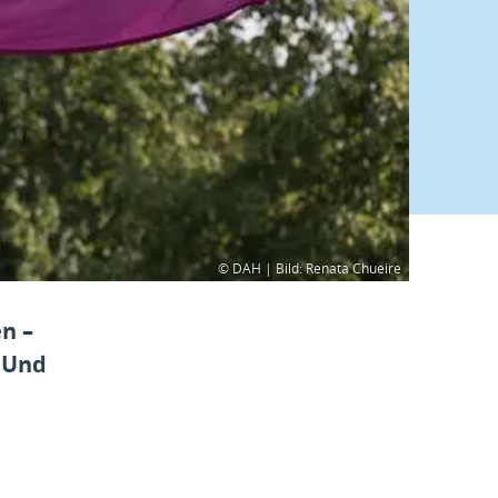
© DAH | Bild: Renata Chueire
n –
? Und