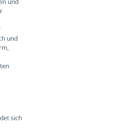
ben und
r
r
ch und
orm,
tten
det sich