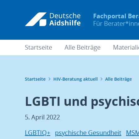
Fachportal Be
Für Berater*in
Startseite
Alle Beiträge
Material
Startseite
HIV-Beratung aktuell
Alle Beiträge
LGBTI und psychi
5. April 2022
Schlagwörter
LGBTIQ+
psychische Gesundheit
MS