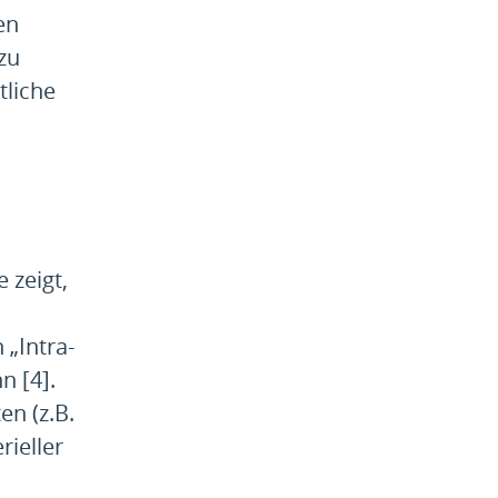
en
zu
tliche
 zeigt,
„Intra-
n [4].
n (z.B.
rieller