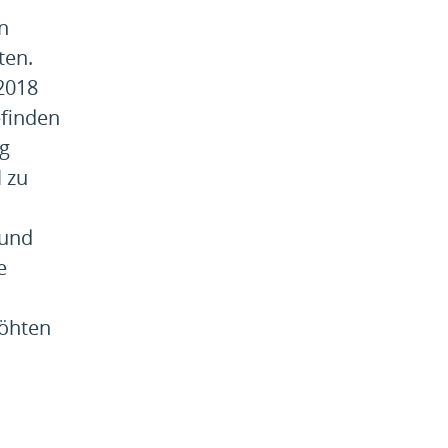
n
ten.
2018
efinden
g
 zu
 und
e
höhten