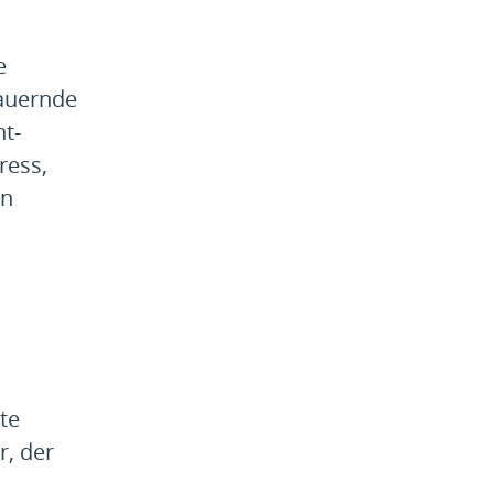
e
dauernde
ht-
ress,
en
te
r, der