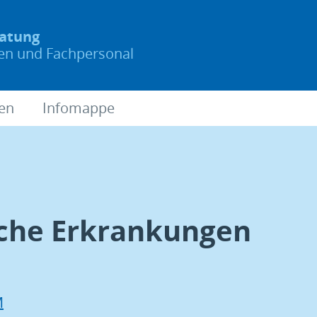
ratung
nen und Fachpersonal
ien
Infomappe
sche Erkrankungen
M