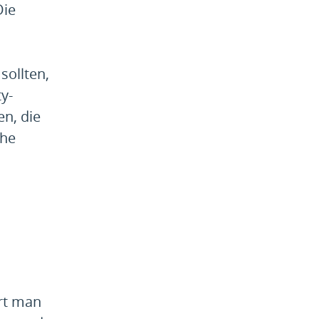
Die
sollten,
y-
en, die
che
ört man