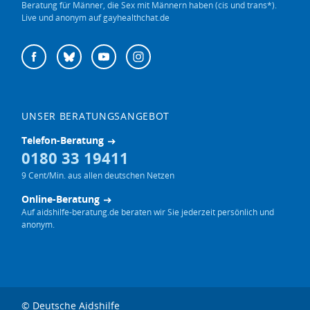
Beratung für Männer, die Sex mit Männern haben (cis und trans*).
Live und anonym auf gayhealthchat.de
Deutsche
Facebook
Bluesky
YouTube
Instagram
Aidshilfe
auf
UNSER BERATUNGSANGEBOT
Telefon-Beratung
0180 33 19411
9 Cent/Min. aus allen deutschen Netzen
Online-Beratung
Auf aidshilfe-beratung.de beraten wir Sie jederzeit persönlich und
anonym.
© Deutsche Aidshilfe