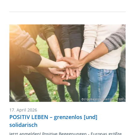
©clipdealer/william87/123RF
17. April 2026
POSITIV LEBEN – grenzenlos [und]
solidarisch
Jetzt anmelden! Positive Begegnungen - Europas größte