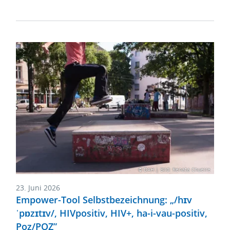
© DAH | Bild: Renata Chueire
23. Juni 2026
Empower-Tool Selbstbezeichnung: „/hɪv
ˈpɒzɪtɪv/, HIVpositiv, HIV+, ha-i-vau-positiv,
Poz/POZ”