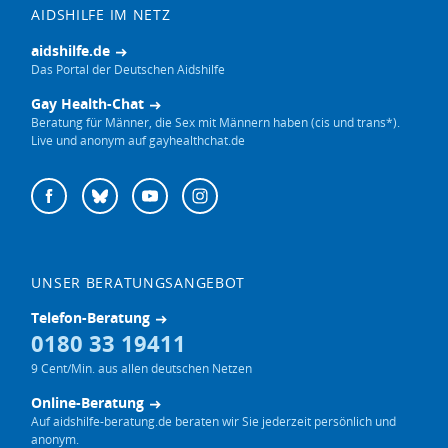
AIDSHILFE IM NETZ
aidshilfe.de
Das Portal der Deutschen Aidshilfe
Gay Health-Chat
Beratung für Männer, die Sex mit Männern haben (cis und trans*).
Live und anonym auf gayhealthchat.de
Deutsche
Facebook
Bluesky
YouTube
Instagram
Aidshilfe
auf
UNSER BERATUNGSANGEBOT
Telefon-Beratung
0180 33 19411
9 Cent/Min. aus allen deutschen Netzen
Online-Beratung
Auf aidshilfe-beratung.de beraten wir Sie jederzeit persönlich und
anonym.