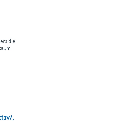
ers die
 kaum
tɪv/,