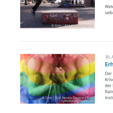
Wel
selb
© DAH | Bild: Renata Chueire
30. 
Erh
Der 
Kris
der
Rain
Inst
© DAH | Bild: Renata Chueire | Bild:
cydonna/photocase.de