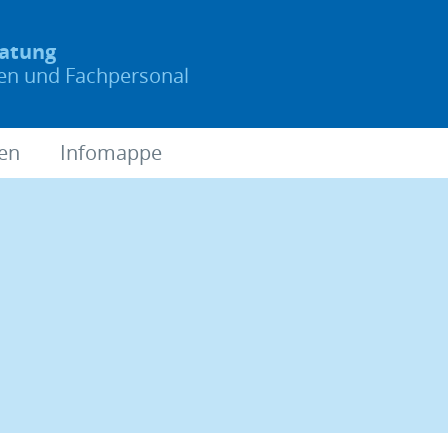
ratung
nen und Fachpersonal
ien
Infomappe