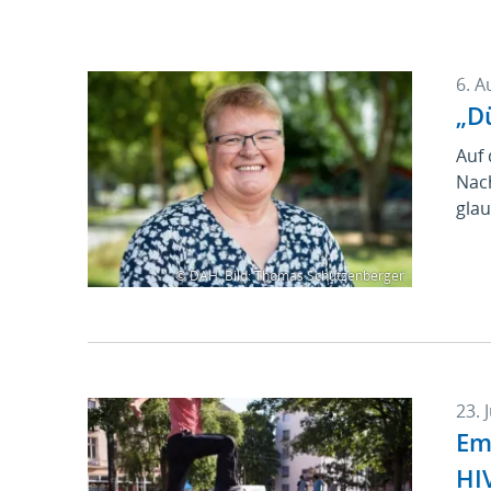
6. A
„D
Auf 
Nac
glau
© DAH, Bild: Thomas Schützenberger
23. 
Em
HIV