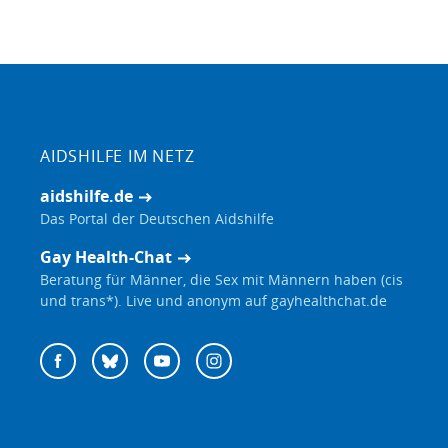
AIDSHILFE IM NETZ
aidshilfe.de
Das Portal der Deutschen Aidshilfe
Gay Health-Chat
Beratung für Männer, die Sex mit Männern haben (cis
und trans*). Live und anonym auf gayhealthchat.de
Deutsche
Facebook
Bluesky
YouTube
Instagram
Aidshilfe
auf