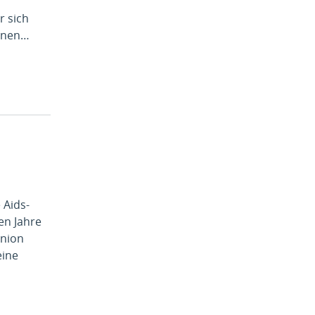
r sich
egnen…
 Aids-
en Jahre
anion
eine