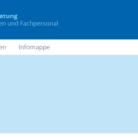
ratung
nen und Fachpersonal
ien
Infomappe