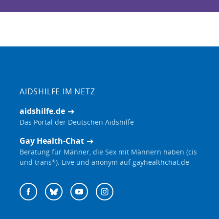
AIDSHILFE IM NETZ
aidshilfe.de
Das Portal der Deutschen Aidshilfe
Gay Health-Chat
Beratung für Männer, die Sex mit Männern haben (cis
und trans*). Live und anonym auf gayhealthchat.de
Deutsche
Facebook
Bluesky
YouTube
Instagram
Aidshilfe
auf